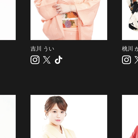
吉川 うい
桃川 